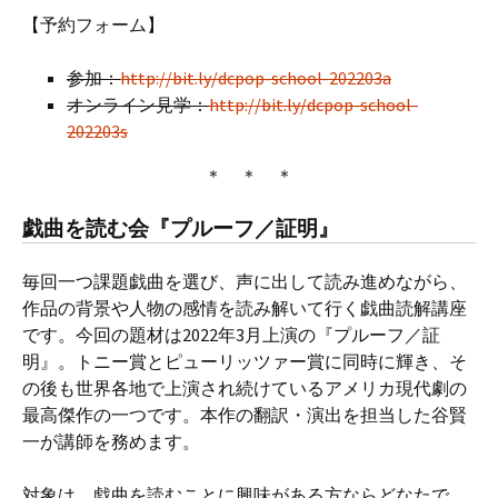
【予約フォーム】
参加：
http://bit.ly/dcpop-school-202203a
オンライン見学：
http://bit.ly/dcpop-school-
202203s
＊ ＊ ＊
戯曲を読む会『プルーフ／証明』
毎回一つ課題戯曲を選び、声に出して読み進めながら、
作品の背景や人物の感情を読み解いて行く戯曲読解講座
です。今回の題材は2022年3月上演の『プルーフ／証
明』。トニー賞とピューリッツァー賞に同時に輝き、そ
の後も世界各地で上演され続けているアメリカ現代劇の
最高傑作の一つです。本作の翻訳・演出を担当した谷賢
一が講師を務めます。
対象は、戯曲を読むことに興味がある方ならどなたで