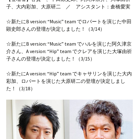
子、大内彩加、大原研二 ／ アシスタント：倉橋愛実
☆新たにB version: “Music” team でロバートを演じた中田
顕史郎さんの登壇が決定しました！（3/14）
☆新たにB version: “Music” team でハルを演じた阿久津京
介さん、A version: “Hip” team でクレアを演じた大塚由祈
子さんの登壇が決定しました！（3/15）
☆新たにA version: “Hip” team でキャサリンを演じた大内
彩加、ロバートを演じた大原研二の登壇が決定しまし
た！（3/18）