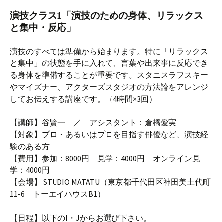
演技クラス1「演技のための身体、リラックス
と集中・反応」
演技のすべては準備から始まります。特に「リラックス
と集中」の状態を手に入れて、言葉や出来事に反応でき
る身体を準備することが重要です。スタニスラフスキー
やマイズナー、アクターズスタジオの方法論をアレンジ
してお伝えする講座です。（4時間×3回）
【講師】谷賢一 ／ アシスタント：倉橋愛実
【対象】プロ・あるいはプロを目指す俳優など、演技経
験のある方
【費用】参加：8000円 見学：4000円 オンライン見
学：4000円
【会場】 STUDIO MATATU（東京都千代田区神田美土代町
11-6 トーエイハウスB1）
【日程】以下のI・Jからお選び下さい。