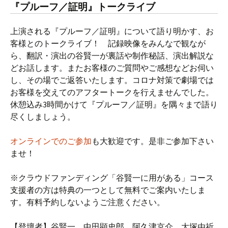
『プルーフ／証明』トークライブ
上演される『プルーフ／証明』について語り明かす、お
客様とのトークライブ！ 記録映像をみんなで観なが
ら、翻訳・演出の谷賢一が裏話や制作秘話、演出解説な
どお話します。またお客様のご質問やご感想などお伺い
し、その場でご返答いたします。コロナ対策で劇場では
お客様を交えてのアフタートークを行えませんでした。
休憩込み3時間かけて『プルーフ／証明』を隅々まで語り
尽くしましょう。
オンラインでのご参加
も大歓迎です。是非ご参加下さい
ませ！
※クラウドファンディング「谷賢一に用がある」コース
支援者の方は特典の一つとして無料でご案内いたしま
す。有料予約しないようご注意ください。
【登壇者】谷賢一、中田顕史郎、阿久津京介、大塚由祈