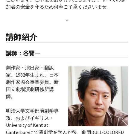
加者の安全を守るため何卒ご了承くださいませ。
＊
講師紹介
講師：谷賢一
劇作家・演出家・翻訳
家。1982年生まれ。日本
劇作家協会事業委員。新
国立劇場演劇研修所講
師。
明治大学文学部演劇学専
攻、およびイギリス・
University of Kent at
Canterburyにて演劇学を学んだ後、劇団DULL-COLORED