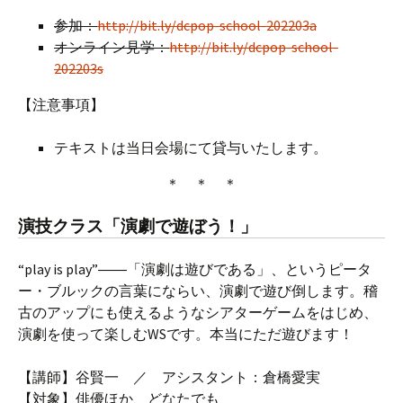
参加：
http://bit.ly/dcpop-school-202203a
オンライン見学：
http://bit.ly/dcpop-school-
202203s
【注意事項】
テキストは当日会場にて貸与いたします。
＊ ＊ ＊
演技クラス「演劇で遊ぼう！」
“play is play”――「演劇は遊びである」、というピータ
ー・ブルックの言葉にならい、演劇で遊び倒します。稽
古のアップにも使えるようなシアターゲームをはじめ、
演劇を使って楽しむWSです。本当にただ遊びます！
【講師】谷賢一 ／ アシスタント：倉橋愛実
【対象】俳優ほか、どなたでも