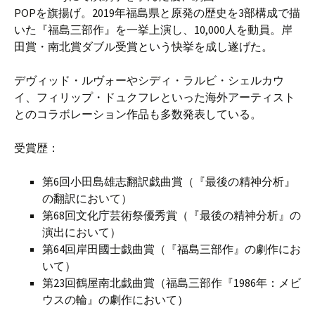
POPを旗揚げ。2019年福島県と原発の歴史を3部構成で描
いた『福島三部作』を一挙上演し、10,000人を動員。岸
田賞・南北賞ダブル受賞という快挙を成し遂げた。
デヴィッド・ルヴォーやシディ・ラルビ・シェルカウ
イ、フィリップ・ドュクフレといった海外アーティスト
とのコラボレーション作品も多数発表している。
受賞歴：
第6回小田島雄志翻訳戯曲賞（『最後の精神分析』
の翻訳において）
第68回文化庁芸術祭優秀賞（『最後の精神分析』の
演出において）
第64回岸田國士戯曲賞（『福島三部作』の劇作にお
いて）
第23回鶴屋南北戯曲賞（福島三部作『1986年：メビ
ウスの輪』の劇作において）