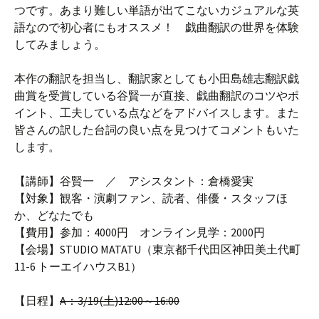
つです。あまり難しい単語が出てこないカジュアルな英
語なので初心者にもオススメ！ 戯曲翻訳の世界を体験
してみましょう。
本作の翻訳を担当し、翻訳家としても小田島雄志翻訳戯
曲賞を受賞している谷賢一が直接、戯曲翻訳のコツやポ
イント、工夫している点などをアドバイスします。また
皆さんの訳した台詞の良い点を見つけてコメントもいた
します。
【講師】谷賢一 ／ アシスタント：倉橋愛実
【対象】観客・演劇ファン、読者、俳優・スタッフほ
か、どなたでも
【費用】参加：4000円 オンライン見学：2000円
【会場】STUDIO MATATU（東京都千代田区神田美土代町
11-6 トーエイハウスB1）
【日程】
A：3/19(土)12:00～16:00