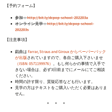
【予約フォーム】
参加：
http://bit.ly/dcpop-school-202203a
オンライン見学：
http://bit.ly/dcpop-school-
202203s
【注意事項】
戯曲は
Farrar, Straus and Giroux からペーパーバック
が出版
されていますので、各自ご購入下さいませ
（ISBN: 0571199976）
。もし何らかの事情で入手で
きない場合は、必ず3日前までにメールにてご相談
ください。
時間の許す限り、質疑応答なども行います。
見学の方はテキストをご購入いただく必要はありま
せん。
＊ ＊ ＊