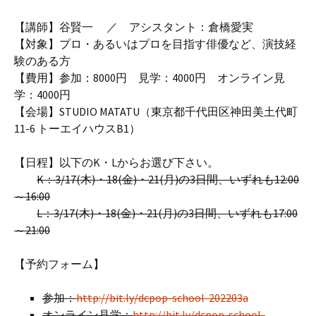
【講師】谷賢一 ／ アシスタント：倉橋愛実
【対象】プロ・あるいはプロを目指す俳優など、演技経
験のある方
【費用】参加：8000円 見学：4000円 オンライン見
学：4000円
【会場】STUDIO MATATU（東京都千代田区神田美土代町
11-6 トーエイハウスB1）
【日程】以下のK・Lからお選び下さい。
K：3/17(木)・18(金)・21(月)の3日間、いずれも12:00
～16:00
L：3/17(木)・18(金)・21(月)の3日間、いずれも17:00
～21:00
【予約フォーム】
参加：
http://bit.ly/dcpop-school-202203a
オンライン見学：
http://bit.ly/dcpop-school-