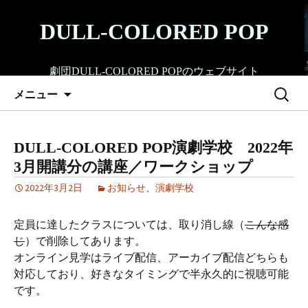
コ
ン
DULL-COLORED POP
テ
ン
劇団DULL-COLORED POPのウェブサイト
ツ
検
へ
メニュー
索:
ス
キ
ッ
DULL-COLORED POP演劇学校 2022年
プ
3月開講分の講座／ワークショップ
2022年3月2日
お知らせ
、
演劇学校
定員に達したクラスについては、取り消し線（
こんな感
じ
）で削除してあります。
オンライン見学はライブ配信、アーカイブ配信どちらも
対応しており、好きなタイミングで半永久的に視聴可能
です。