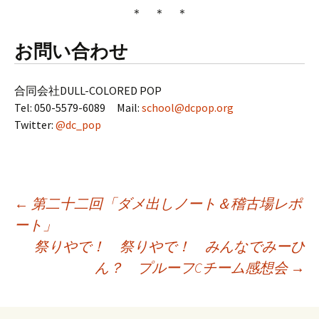
＊ ＊ ＊
お問い合わせ
合同会社DULL-COLORED POP
Tel: 050-5579-6089 Mail:
school@dcpop.org
Twitter:
@dc_pop
←
第二十二回「ダメ出しノート＆稽古場レポ
投
ート」
稿
祭りやで！ 祭りやで！ みんなでみーひ
ん？ プルーフCチーム感想会
→
ナ