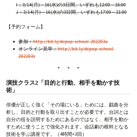
I：3/14(月)～16(水)の3日間、いずれも12:00～16:00
J：3/14(月)～16(水)の3日間、いずれも17:00～21:00
【予約フォーム】
参加：
http://bit.ly/dcpop-school-202203a
オンライン見学：
http://bit.ly/dcpop-school-
202203s
＊ ＊ ＊
演技クラス2「目的と行動、相手を動かす技
術」
俳優が正しく強く「その場にいる」ためには、戯曲を分
析し、目的と行動を取り出すことが必要です。台詞とは
自分の役を説明するためにあるのではなく、相手を動か
すために使うことで強化されます。会話劇の根幹となる
技術を学ぶ講座です。（4時間×3回）