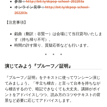
参加：
http://bit.ly/dcpop-school-202203a
オンライン見学：
http://bit.ly/dcpop-school-
202203s
【注意事項】
戯曲（翻訳：谷賢一）は会場にて当日貸与いたしま
す（持ち帰り不可）。
時間の許す限り、質疑応答なども行います。
＊ ＊ ＊
演じてみよう『プルーフ／証明』
『プルーフ／証明』をテキストに使ってワンシーン演じ
てみましょう。「半立ち稽古」と言って台本を持ちなが
ら稽古するので、暗記できなくても大丈夫。講師がポイ
ントをアドバイスしつつ、読み方のコツやテキストの背
景など必要に応じてアドバイスします。