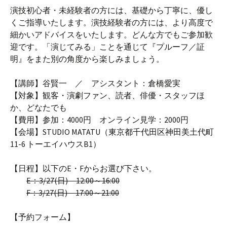
演技初心者・未経験者の方には、基礎から丁寧に、優し
くご指導いたします。演技経験者の方には、より高度で
細かいアドバイスをいたします。どんな方でもご参加歓
迎です。「演じてみる」ことを通じて『プルーフ／証
明』をまた別の角度から楽しみましょう。
【講師】谷賢一 ／ アシスタント：倉橋愛実
【対象】観客・演劇ファン、読者、俳優・スタッフほ
か、どなたでも
【費用】参加：4000円 オンライン見学：2000円
【会場】STUDIO MATATU（東京都千代田区神田美土代町
11-6 トーエイハウスB1）
【日程】以下のE・Fからお選び下さい。
E：3/27(日) 12:00～16:00
F：3/27(日) 17:00～21:00
【予約フォーム】