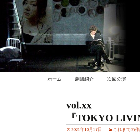
コ
ン
テ
ン
ツ
へ
ス
キ
ッ
プ
ホーム
劇団紹介
次回公演
vol.xx
『TOKYO LIV
2021年10月17日
これまでの作