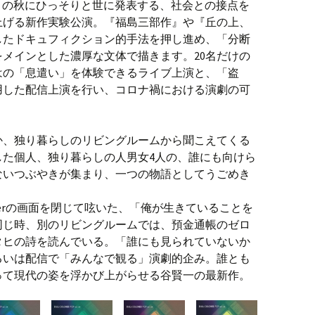
谷賢一がこの秋にひっそりと世に発表する、社会との接点を
上げる新作実験公演。『福島三部作』や『丘の上、
したドキュフィクション的手法を押し進め、「分断
メインとした濃厚な文体で描きます。20名だけの
はの「息遣い」を体験できるライブ上演と、「盗
用した配信上演を行い、コロナ禍における演劇の可
。
こか、独り暮らしのリビングルームから聞こえてくる
した個人、独り暮らしの人男女4人の、誰にも向けら
ないつぶやきが集まり、一つの物語としてうごめき
terの画面を閉じて呟いた、「俺が生きていることを
同じ時、別のリビングルームでは、預金通帳のゼロ
タヒの詩を読んでいる。「誰にも見られていないか
るいは配信で「みんなで観る」演劇的企み。誰とも
って現代の姿を浮かび上がらせる谷賢一の最新作。