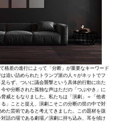
して格差の進行によって「分断」が重要なキーワード
では追い詰められたトランプ派の人々がネットでフ
き足らず、ついに議会襲撃という具体的行動に出た
。今や分断された孤独な声はただの「つぶやき」に
る脅威ともなりました。私たちは「演劇」＝「他者
きる」ことと捉え、演劇こそこの分断の世の中で対
秘めた芸術であると考えてきました。この題材を扱
を対話の場である劇場／演劇に持ち込み、耳を傾け