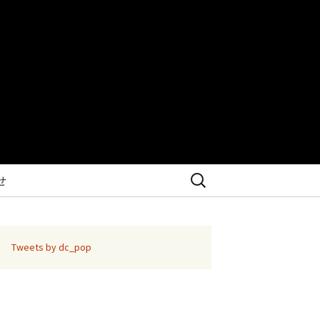
検
せ
索:
Tweets by dc_pop