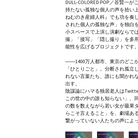
DULL-COLORED POP／
持たない孤独な個人の声を拾い
ねむのき産婦人科』でも功を奏
された個人の孤独な声」を独白を
小スペースで上演し演劇ならで
撮」「接写」「隠し撮り」を多
能性を広げるプロジェクトです
――1400万人都市、東京のど
「ひとりごと」。分断され孤立
れない言葉たち、誰にも聞かれ
出す。
陰謀論にハマる独居老人はTwit
この世の中の誰も知らない」。
の数を数えながら若い女が最果
らこそ言えること」を、劇場あ
繋がっていない人たちの声によ