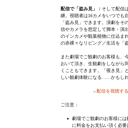
配信で「盗み見」：
そして配信
継。視聴者は16カメをいつでも
「盗み見」できます。演劇をそ
信やカメラを想定して脚本・演
のインカメや観葉植物に仕込ま
の赤裸々なリビング／生活を「
また劇場でご観劇のお客様も、
おいて頂き、生観劇をしながら
くこともできます。「覗き見」
しい観劇体験になる……かもし
→配信を視聴す
ご注意：
劇場でご観劇のお客様には
に料金をお支払い頂く必要