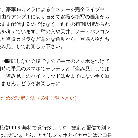
は、豪華16カメラによる全ステージ完全ライブ中
自由なアングルに切り替えて盗撮や接写の画角から
のまま配信するのではなく、創作の初期段階から配
出を考えています。壁の穴や天井、ノートパソコン
れた盗撮カメラなど意外な角度から、登場人物たち
盗み見」してお楽しみ下さい。
今回暗転しない会場ですので手元のスマホをつけて
同時に手元のスマホでチラチラと「盗み見」して頂
と「盗み見」のハイブリッドは今までにない全く新
れません。どうぞお楽しみに！
るための設定方法（必ずご覧下さい）
配信URLを無料で発行致します。観劇と配信で別々
はございません。ただしスマホとイヤホンはご自身