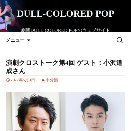
コ
ン
DULL-COLORED POP
テ
ン
劇団DULL-COLORED POPのウェブサイト
ツ
検
へ
メニュー
索:
ス
キ
ッ
演劇クロストーク第4回 ゲスト：小沢道
プ
成さん
2022年5月3日
未分類