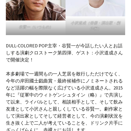
小沢道成（俳優・演出家・劇
谷賢一（いつもの）
作家）
DULL-COLORED POP主宰・谷賢一が今話したい人とお話
しする演劇クロストーク第四弾、ゲスト：小沢道成さん
で開催決定！
本多劇場で一週間もの一人芝居を敢行しただけでなく、
今年の岸田國士戯曲賞・最終候補作にノミネートされる
など活躍の幅を際限なく広げている小沢道成さん。2015
年に『従軍中のウィトゲンシュタイン（略）』で共演し
て以来、ライバルとして、相談相手として、そして飲み
友達として小沢さんと親しくしている谷賢一。劇作家と
して演出家としてそして経営者として、今の演劇状況を
生き抜く上で二人が考えていることを、ドリンク片手に
ざっくばらんに、赤裸々にお話します。