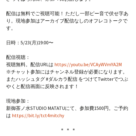
配信は無料でご視聴可能！ ただし一部ピー音で伏せ字あ
り。現地参加はアーカイブ配信なしのオフレコトークで
す。
日時：5/23(月)19:00〜
配信視聴：
視聴無料。配信URLは
https://youtu.be/VCAyWVmYA2M
※チャット参加にはチャンネル登録が必要になります。
またハッシュタグ #ダルカラ配信 をつけてTwitterでつぶ
やくと配信画面に反映されます！
現地参加：
新御茶ノ水STUDIO MATATUにて、参加費1500円。ご予約
は
https://bit.ly/tct4mitchy
＊ ＊ ＊