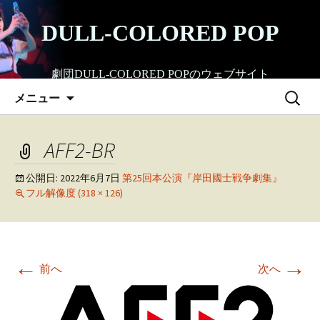
コ
ン
DULL-COLORED POP
テ
ン
劇団DULL-COLORED POPのウェブサイト
ツ
検
へ
メニュー
索:
ス
キ
AFF2-BR
ッ
プ
公開日:
2022年6月7日
第25回本公演『岸田國士戦争劇集』
フル解像度 (318 × 126)
←
→
前へ
次へ