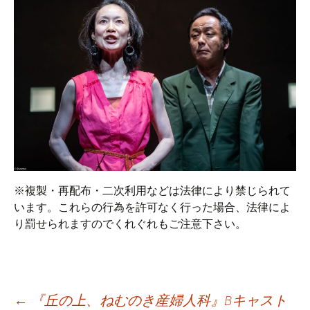
※複製・再配布・二次利用などは法律により禁じられて
います。これらの行為を許可なく行った場合、法律によ
り罰せられますのでくれぐれもご注意下さい。
←
『丘の上、ねむのき産婦人科』Bキャスト
投