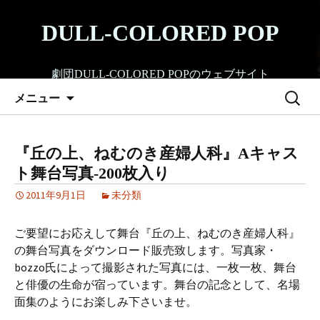
コ
ン
DULL-COLORED POP
テ
ン
劇団DULL-COLORED POPのウェブサイト
ツ
検
へ
メニュー
索:
ス
キ
ッ
『丘の上、ねむのき産婦人科』Aキャス
プ
ト舞台写真-200枚入り
2011年9月1日
未分類
ご要望にお応えして舞台『丘の上、ねむのき産婦人科』
の舞台写真をダウンロード販売致します。写真家・
bozzo氏によって撮影された写真には、一枚一枚、舞台
と俳優の生命が宿っています。舞台の記念として、名場
面集のようにお楽しみ下さいませ。