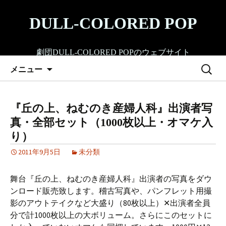
コ
ン
DULL-COLORED POP
テ
ン
劇団DULL-COLORED POPのウェブサイト
ツ
検
へ
メニュー
索:
ス
キ
ッ
『丘の上、ねむのき産婦人科』出演者写
プ
真・全部セット（1000枚以上・オマケ入
り）
2011年9月5日
未分類
舞台『丘の上、ねむのき産婦人科』出演者の写真をダウ
ンロード販売致します。稽古写真や、パンフレット用撮
影のアウトテイクなど大盛り（80枚以上）✕出演者全員
分で計1000枚以上の大ボリューム。さらにこのセットに