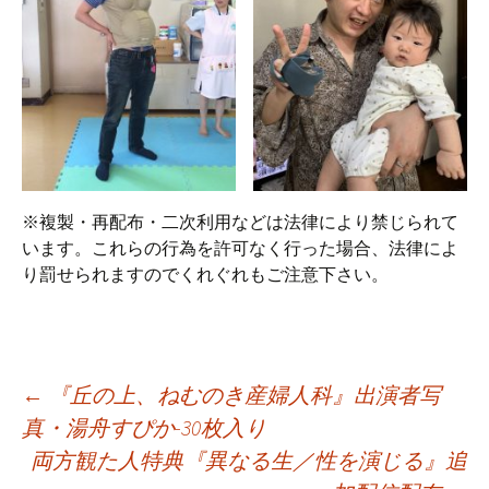
※複製・再配布・二次利用などは法律により禁じられて
います。これらの行為を許可なく行った場合、法律によ
り罰せられますのでくれぐれもご注意下さい。
←
『丘の上、ねむのき産婦人科』出演者写
投
真・湯舟すぴか-30枚入り
稿
両方観た人特典『異なる生／性を演じる』追