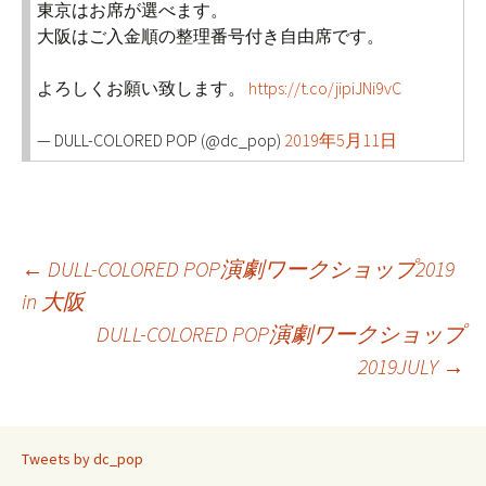
東京はお席が選べます。
大阪はご入金順の整理番号付き自由席です。
よろしくお願い致します。
https://t.co/jipiJNi9vC
— DULL-COLORED POP (@dc_pop)
2019年5月11日
←
DULL-COLORED POP演劇ワークショップ2019
投
in 大阪
稿
DULL-COLORED POP演劇ワークショップ
2019JULY
→
ナ
ビ
Tweets by dc_pop