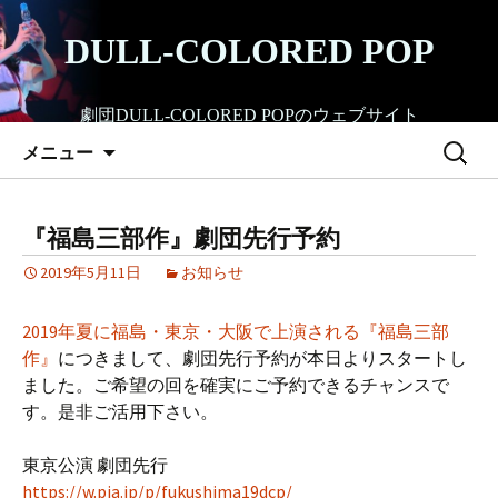
コ
ン
DULL-COLORED POP
テ
ン
劇団DULL-COLORED POPのウェブサイト
ツ
検
へ
メニュー
索:
ス
キ
ッ
『福島三部作』劇団先行予約
プ
2019年5月11日
お知らせ
2019年夏に福島・東京・大阪で上演される『福島三部
作』
につきまして、劇団先行予約が本日よりスタートし
ました。ご希望の回を確実にご予約できるチャンスで
す。是非ご活用下さい。
東京公演 劇団先行
https://w.pia.jp/p/fukushima19dcp/