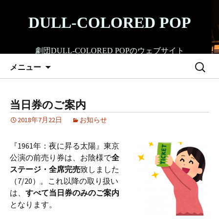
コ
ン
DULL-COLORED POP
テ
ン
劇団DULL-COLORED POPのウェブサイト
ツ
検
へ
メニュー
索:
ス
キ
ッ
当日券のご案内
プ
2018年7月22日
お知らせ
『1961年：夜に昇る太陽』東京
公演の前売り券は、お陰様で
全
ステージ・全席完売
致しました
（7/20）。これ以降の取り扱い
は、
すべて当日券のみのご案内
となります。