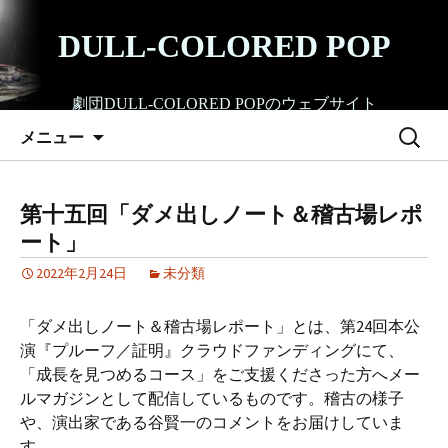
コ
ン
DULL-COLORED POP
テ
ン
劇団DULL-COLORED POPのウェブサイト
ツ
検
へ
メニュー
索:
ス
キ
ッ
第十五回「ダメ出しノート＆稽古場レポ
プ
ート」
2022年2月24日
未分類
「ダメ出しノート＆稽古場レポート」とは、第24回本公
演『プルーフ／証明』クラウドファンディングにて、
「成長を見つめるコース」をご支援くださった方へメー
ルマガジンとして配信しているものです。稽古の様子
や、演出家である谷賢一のコメントをお届けしていま
す。