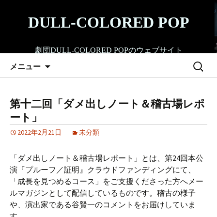
コ
ン
DULL-COLORED POP
テ
ン
劇団DULL-COLORED POPのウェブサイト
ツ
検
へ
メニュー
索:
ス
キ
ッ
第十二回「ダメ出しノート＆稽古場レポ
プ
ート」
2022年2月21日
未分類
「ダメ出しノート＆稽古場レポート」とは、第24回本公
演『プルーフ／証明』クラウドファンディングにて、
「成長を見つめるコース」をご支援くださった方へメー
ルマガジンとして配信しているものです。稽古の様子
や、演出家である谷賢一のコメントをお届けしていま
す。