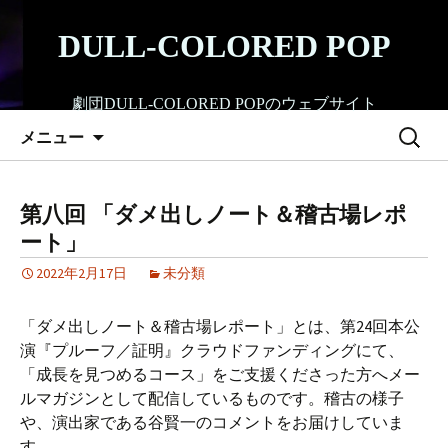
コ
ン
DULL-COLORED POP
テ
ン
劇団DULL-COLORED POPのウェブサイト
ツ
検
へ
メニュー
索:
ス
キ
ッ
第八回 「ダメ出しノート＆稽古場レポ
プ
ート」
2022年2月17日
未分類
「ダメ出しノート＆稽古場レポート」とは、第24回本公
演『プルーフ／証明』クラウドファンディングにて、
「成長を見つめるコース」をご支援くださった方へメー
ルマガジンとして配信しているものです。稽古の様子
や、演出家である谷賢一のコメントをお届けしていま
す。