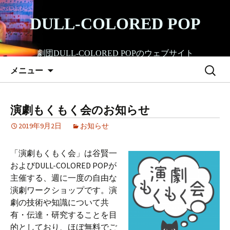
コ
ン
DULL-COLORED POP
テ
ン
劇団DULL-COLORED POPのウェブサイト
ツ
検
へ
メニュー
索:
ス
キ
ッ
演劇もくもく会のお知らせ
プ
2019年9月2日
お知らせ
「演劇もくもく会」は谷賢一
およびDULL-COLORED POPが
主催する、週に一度の自由な
演劇ワークショップです。演
劇の技術や知識について共
有・伝達・研究することを目
的としており、ほぼ無料でご