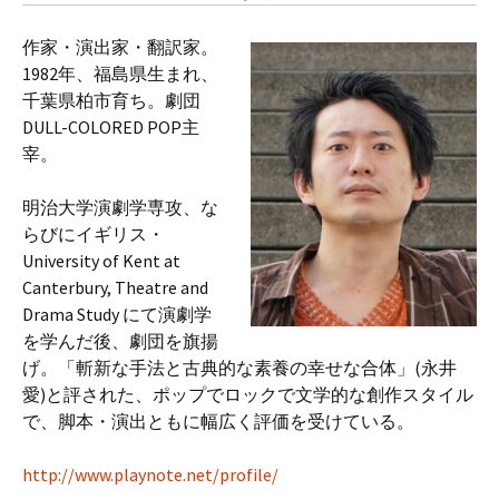
作家・演出家・翻訳家。
1982年、福島県生まれ、
千葉県柏市育ち。劇団
DULL-COLORED POP主
宰。
明治大学演劇学専攻、な
らびにイギリス・
University of Kent at
Canterbury, Theatre and
Drama Study にて演劇学
を学んだ後、劇団を旗揚
げ。「斬新な手法と古典的な素養の幸せな合体」(永井
愛)と評された、ポップでロックで文学的な創作スタイル
で、脚本・演出ともに幅広く評価を受けている。
http://www.playnote.net/profile/