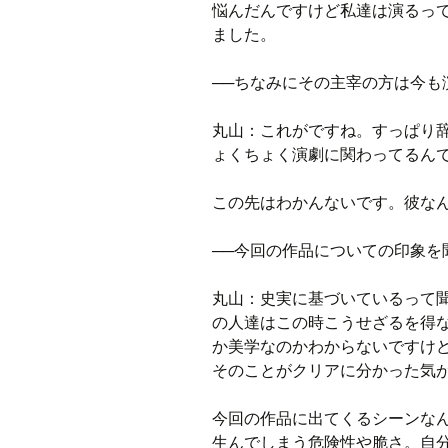
悩んだんですけど私達は演るっ
ました。
──ちなみにその主宰の方は今も
丸山：これがですね。すっぱり辞
ょくちょく演劇に関わってるん
この先はわかんないです。彼なん
──今回の作品についての印象を
丸山：史実に基づいているって
の人達はこの時こうせざるを得
か美学なのかわからないですけ
そのことがクリアに分かった気
今回の作品に出てくるシーンな
生んでしまう危険性や脆さ。自