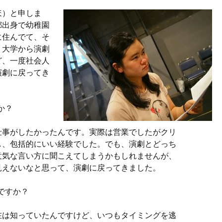
ほ）と申しま
都出身で幼稚園
に住んでて、そ
。大学から演劇
ど、一度社会人
演劇に戻ってき
か？
仕事がしたかったんです。実際は営業でしたがクリ
し、包括的にいい経験でした。でも、演劇とどっち
意気な言い方に聞こえてしまうかもしれませんが、
見えないなと思って、演劇に戻ってきました。
ですか？
在は知っていたんですけど、いつもタイミングを逃