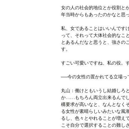
女の人の社会的地位とか役割とか
年当時からもあったのかなと思
私、女であることはいいんです
って、それって大体社会的なこと
とあるんだなと思うと、強さの
す。
すごい可愛いですね、私の役。
──今の女性の置かれてる立場っ
丸山：働けともいうし結婚
しろ
か……もちろん両立出来るんで
構要求が高いなと、なんとなく
る女性が素晴らしいみたいな風
るし、色々とやれることが増え
こそ自分で選択することの難し