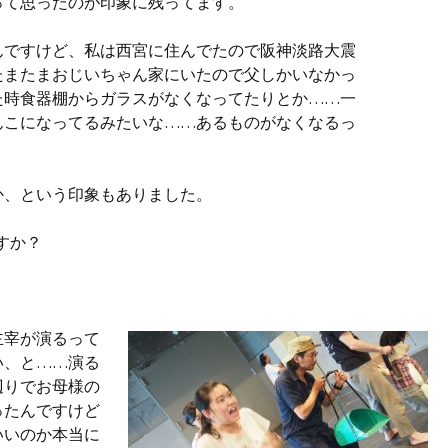
って思ったのが印象に残ってます。
んですけど、私は西宮に住んでたので阪神淡路大震
たまたまおじいちゃん家にいたので父しかいなかっ
た時食器棚からガラスがなくなってたりとか……一
んこになってるみたいな……あるものがなくなるっ
か、という印象もありました。
すか？
主宰が演るって
い、と……演る
辺りでお母様の
ったんですけど
いいのか本当に