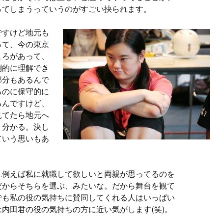
ってしまうっていうのがすごい抉られます。
ですけど地元も
って、今の東京
ころがあって、
倒的に理解でき
部分もあるんで
るのに保守的に
るんですけど、
見てたら地元へ
く分かる。決し
ていう思いもあ
…例えば私に就職して欲しいと両親が思ってるのを
だからそちらを選ぶ、みたいな。だから舞台を観て
でも私の役の気持ちに賛同してくれる人はいっぱい
内田君の役の気持ちの方に近い気がします(笑)。