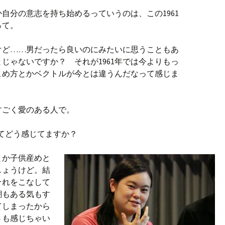
自分の意志を持ち始めるっていうのは、この1961
って。
けど……男だったら良いのにみたいに思うこともあ
じゃないですか？ それが1961年では今よりもっ
こめ方とかベクトルが今とは違うんだなって感じま
すごく愛のある人で。
てどう感じてますか？
とか子供産めと
しょうけど。結
それをこなして
潮もある気もす
てしまったから
さも感じちゃい