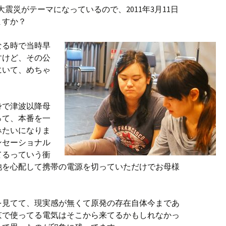
震災がテーマになっているので、2011年3月11日
ますか？
なる時で当時早
すけど、その公
にいて、めちゃ
身で津波以降母
って、本番を一
みたいになりま
ンセーショナル
てるっていう衝
池を心配して携帯の電源を切っていただけでお母様
を見てて、現実感が無くて原発の存在自体今まであ
京で使ってる電気はそこから来てるかもしれなかっ