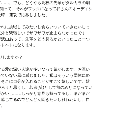
て……。でも、どうやら高校の先輩がダルカラの劇
を知って、それがフックになって谷さんのオーディシ
た時、速攻で応募しました。
それに挑戦してみたいし食らいついていきたいしっ
意外と緊張しいでザワザワが止まらなかったです
が沢山あって、先輩をどう見るかといったこと一つ
ヘトヘトになります。
りしますか？
する愛の深い人達が多いなって気がします。お互い
っていない風に感じました。私はそういう団体にめ
、そこに自分が入れることがすごく嬉しいです。嬉
ろうと思うし、若者(笑)として前のめりになってい
暖かいし……しっかり意見も持ってるし、まだまだ
は感じてるのでどんどん聞きたいし触れたいし、自
す。