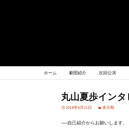
コ
ン
テ
ン
ツ
へ
ス
キ
ッ
プ
ホーム
劇団紹介
次回公演
丸山夏歩インタ
2018年6月21日
未分類
──自己紹介からお願いします。