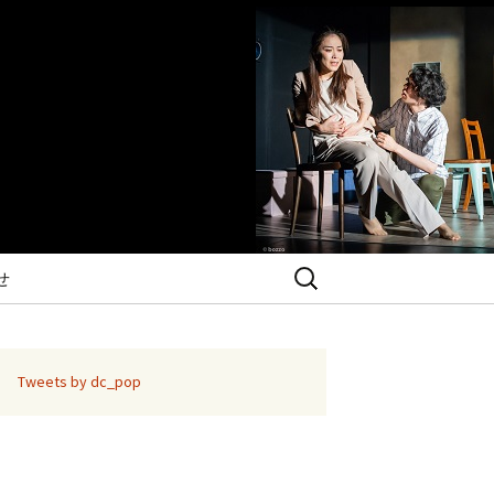
検
せ
索:
Tweets by dc_pop