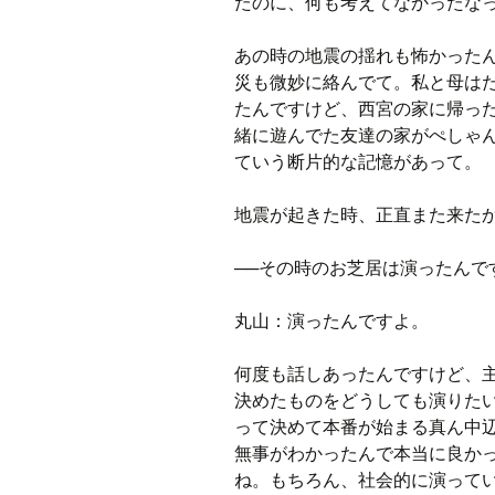
たのに、何も考えてなかったな
あの時の地震の揺れも怖かった
災も微妙に絡んでて。私と母は
たんですけど、西宮の家に帰っ
緒に遊んでた友達の家がぺしゃ
ていう断片的な記憶があって。
地震が起きた時、正直また来た
──その時のお芝居は演ったんで
丸山：演ったんですよ。
何度も話しあったん
ですけど、
決めたものをどうしても演りた
って決めて本番が始まる真ん中
無事がわかったんで本当に良か
ね。もちろん、社会的に演って