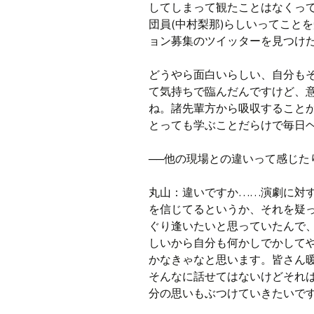
してしまって観たことはなくっ
団員(中村梨那)らしいってこと
ョン募集のツイッターを見つけ
どうやら面白いらしい、自分も
て気持ちで臨んだんですけど、
ね。諸先輩方から吸収すること
とっても学ぶことだらけで毎日
──
他の現場との違いって感じた
丸山：違いですか……演劇に対
を信じてるというか、それを疑
ぐり逢いたいと思っていたんで
しいから自分も何かしでかしてや
かなきゃなと思います。皆さん
そんなに話せてはないけどそれ
分の思いもぶつけていきたいで