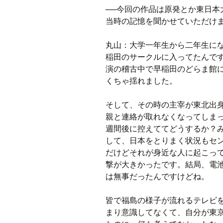
──今回の作品は原発とか東日本大
当時の記憶を聞かせていただけ
丸山：大
学一年生から二年生に
稲田のサークルに入ってたんで
演の稽古中で早稲田のどらま館
くちゃ揺れました。
そして、その時の主宰が東北出
親と連絡が取れなくなってしま
週間後に控えててどうするか？
して、日本をとりまく状況もセ
だけどそれが身近な人に起こっ
撃が大きかったです。結局、電
は無事だったんですけどね。
皆で福島の様子が流れるテレビ
まり意識してなくて、自分が東