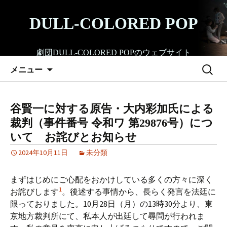
コ
ン
DULL-COLORED POP
テ
ン
劇団DULL-COLORED POPのウェブサイト
ツ
検
へ
メニュー
索:
ス
キ
ッ
谷賢一に対する原告・大内彩加氏による
プ
裁判（事件番号 令和ワ 第29876号）につ
いて お詫びとお知らせ
2024年10月11日
未分類
ㅤまずはじめにご心配をおかけしている多くの方々に深く
1
お詫びします
。後述する事情から、長らく発言を法廷に
限っておりました。10月28日（月）の13時30分より、東
京地方裁判所にて、私本人が出廷して尋問が行われま