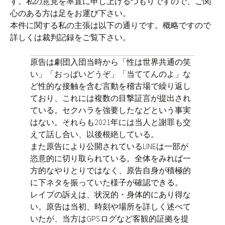
す。私の意見を率直に申し上げるつもりですので、ご関
心のある方は足をお運び下さい。
ㅤ本件に関する私の主張は以下の通りです。概略ですので
詳しくは裁判記録をご覧下さい。
原告は劇団入団当時から「性は世界共通の笑
い」「おっぱいどうぞ」「当ててんのよ」な
ど性的な接触を含む言動を稽古場で繰り返し
ており、これには複数の目撃証言が提出され
ている。セクハラを強要したなどという事実
はない。それらも2021年には当人と謝罪も交
えて話し合い、以後根絶している。
また原告により公開されているLINEは一部が
恣意的に切り取られている。全体をみれば一
方的なやりとりではなく、原告自身が積極的
に下ネタを振っていた様子が確認できる。
レイプの訴えは、状況的・身体的にあり得な
い。原告は当初、時刻や場所を詳しく述べて
いたが、当方はGPSログなど客観的証拠を提