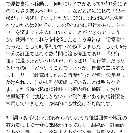
で原告自宅へ移動し、何時にレイプがあって3時11分にそ
のつらさを友人へLINEし……」などと詳細に私の「犯行
状況」を供述していましたが、GPSによれば私が原告宅
へついたのは3:04です。この7分以内に犯行があり、シャ
ワーを済ませて友人にLINEすることができるでしょう
か。裁判にてこれらを指摘したところ原告は「記憶違い
だった」として時系列をすべて修正しました。しかし5分
10分の訂正ではなく数時間に渡る修正であり、「犯行
後」に送ったというLINEが、やっぱり「犯行前」だった
というのは、どういうことでしょうか。原告の主張する
ストーリー（終電はまだある時間だったが無理矢理押し
かけられ……）の根幹が破綻していることは明らかで
す。また当時の私は精神科・心療内科に通院しており、
性機能不全（勃起できない）の副作用のある向精神薬を
常用していました。身体的にも性交は不可能です。
3 調べあげなければわからないような後援団体や地元の
有力者にまで一斉に連絡が行っており、組織的・計画的
なものを感じます。原告本人も公演を潰す意図があった