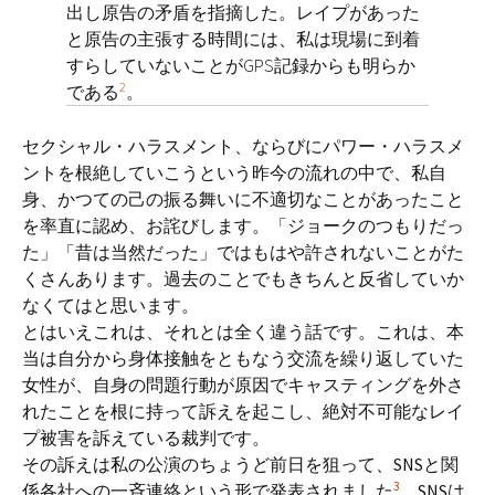
出し原告の矛盾を指摘した。レイプがあった
と原告の主張する時間には、私は現場に到着
すらしていないことがGPS記録からも明らか
2
である
。
ㅤセクシャル・ハラスメント、ならびにパワー・ハラスメ
ントを根絶していこうという昨今の流れの中で、私自
身、かつての己の振る舞いに不適切なことがあったこと
を率直に認め、お詫びします。「ジョークのつもりだっ
た」「昔は当然だった」ではもはや許されないことがた
くさんあります。過去のことでもきちんと反省していか
なくてはと思います。
ㅤとはいえこれは、それとは全く違う話です。これは、本
当は自分から身体接触をともなう交流を繰り返していた
女性が、自身の問題行動が原因でキャスティングを外さ
れたことを根に持って訴えを起こし、絶対不可能なレイ
プ被害を訴えている裁判です。
ㅤその訴えは私の公演のちょうど前日を狙って、SNSと関
3
係各社への一斉連絡という形で発表されました
。SNSは