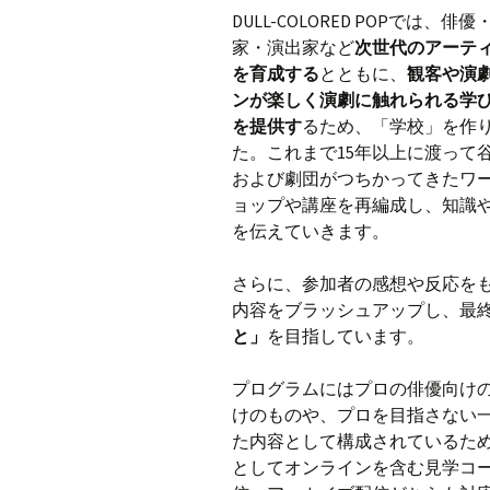
DULL-COLORED POPでは、俳
家・演出家など
次世代のアーテ
を育成する
とともに、
観客や演
ンが楽しく演劇に触れられる学
を提供す
るため、「学校」を作
た。これまで15年以上に渡って
および劇団がつちかってきたワ
ョップや講座を再編成し、知識
を伝えていきます。
さらに、参加者の感想や反応を
内容をブラッシュアップし、最
と」
を目指しています。
プログラムにはプロの俳優向け
けのものや、プロを目指さない
た内容として構成されているた
としてオンラインを含む見学コ