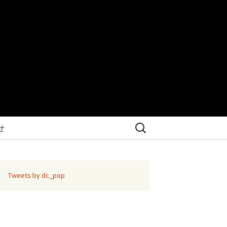
検
せ
索:
Tweets by dc_pop