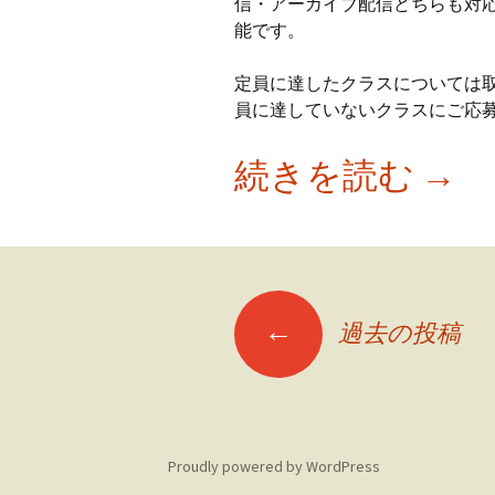
信・アーカイブ配信どちらも対
能です。
定員に達したクラスについては
員に達していないクラスにご応
DU
続きを読む
→
投
←
過去の投稿
稿
ナ
ビ
Proudly powered by WordPress
ゲ