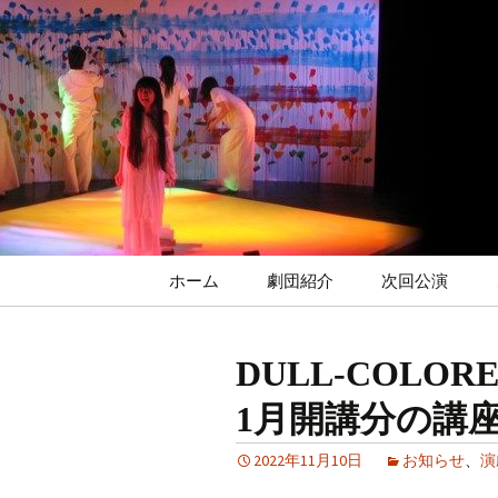
コ
ン
テ
ン
ツ
へ
ス
キ
ッ
プ
ホーム
劇団紹介
次回公演
DULL-COLOR
1月開講分の講
2022年11月10日
お知らせ
、
演