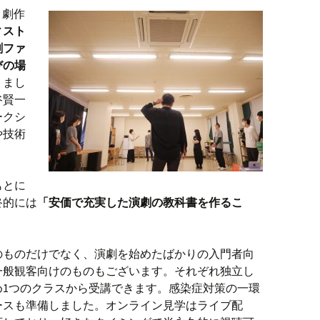
優・劇作
ィスト
劇ファ
びの場
りまし
谷賢一
ークシ
や技術
もとに
終的には
「安価で充実した演劇の教科書を作るこ
のものだけでなく、演劇を始めたばかりの入門者向
一般観客向けのものもございます。それぞれ独立し
め1つのクラスから受講できます。感染症対策の一環
ースも準備しました。オンライン見学はライブ配