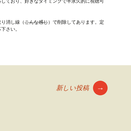
応しており、好きなタイミングで半永久的に視聴可
取り消し線（
こんな感じ
）で削除してあります。定
募下さい。
LL-COLORED POP演劇学校
→
新しい投稿