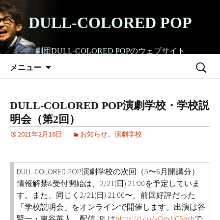
コ
ン
DULL-COLORED POP
テ
ン
劇団DULL-COLORED POPのウェブサイト
ツ
検
へ
メニュー
索:
ス
キ
ッ
DULL-COLORED POP演劇学校・学校説
プ
明会（第2回）
2021年2月16日
お知らせ
、
演劇学校
DULL-COLORED POP演劇学校の次回（5〜6月開講分）
情報解禁&受付開始は、2/21(日) 21:00を予定していま
す。また、同じく2/21(日) 21:00〜、前回好評だった
「学校説明会」をオンラインで開催します。出演は谷
賢一・東谷英人。配信URLは
https://t.co/kOgxNC5gxh
で