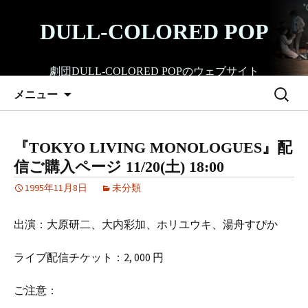
コ
ン
DULL-COLORED POP
テ
ン
劇団DULL-COLORED POPのウェブサイト
ツ
検
へ
メニュー
索:
ス
キ
ッ
『TOKYO LIVING MONOLOGUES』配
プ
信ご購入ページ 11/20(土) 18:00
1995年11月8日
未分類
出演：大原研二、大内彩加、ホリユウキ、湯舟すぴか
ライブ配信チケット：2, 000 円
ご注意：