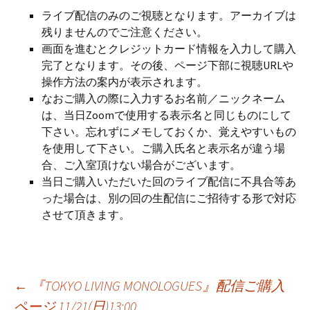
ライブ配信のみのご視聴となります。アーカイブは
残りませんのでご注意ください。
画面を進むとクレジットカード情報を入力して購入
完了となります。その後、ページ下部に視聴URLや
操作方法の案内が表示されます。
なおご購入の際に入力するお名前／ニックネーム
は、当日Zoomで使用する表示名と同じものにして
下さい。忘れずにメモしておくか、覚えやすいもの
を使用して下さい。ご購入氏名と表示名が違う場
合、ご入室頂けない場合がございます。
当日ご購入いただいた回のライブ配信に不具合等あ
った場合は、別の回の生配信にご招待する形で対応
させて頂きます。
←
『TOKYO LIVING MONOLOGUES』配信ご購入
投
ページ 11/21(日)13:00