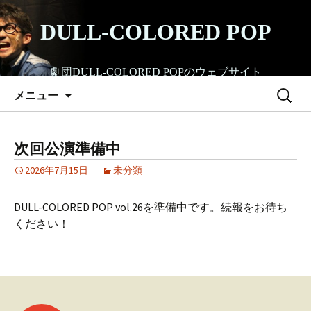
コ
ン
DULL-COLORED POP
テ
ン
劇団DULL-COLORED POPのウェブサイト
ツ
検
へ
メニュー
索:
ス
キ
ッ
次回公演準備中
プ
2026年7月15日
未分類
DULL-COLORED POP vol.26を準備中です。続報をお待ち
ください！